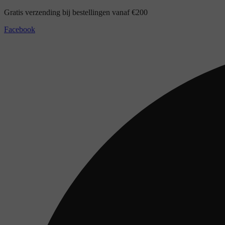
Ga
Gratis verzending bij bestellingen vanaf €200
naar
Facebook
de
inhoud