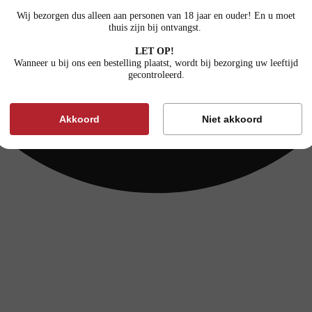
Wij bezorgen dus alleen aan personen van 18 jaar en ouder! En u moet
thuis zijn bij ontvangst.
LET OP!
Wanneer u bij ons een bestelling plaatst, wordt bij bezorging uw leeftijd
gecontroleerd.
Akkoord
Niet akkoord