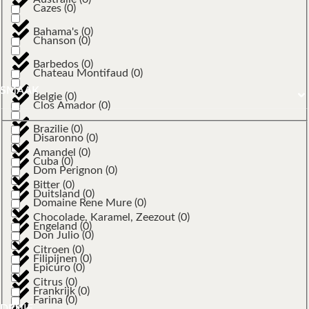
Cazes
(
0
)
Bahama's
(
0
)
Chanson
(
0
)
Barbedos
(
0
)
Chateau Montifaud
(
0
)
SMAAK
Belgie
(
0
)
Clos Amador
(
0
)
Brazilie
(
0
)
Disaronno
(
0
)
Amandel
(
0
)
Cuba
(
0
)
Dom Perignon
(
0
)
Bitter
(
0
)
Duitsland
(
0
)
Domaine Rene Mure
(
0
)
Chocolade, Karamel, Zeezout
(
0
)
Engeland
(
0
)
Don Julio
(
0
)
Citroen
(
0
)
Filipijnen
(
0
)
Epicuro
(
0
)
Citrus
(
0
)
Frankrijk
(
0
)
Farina
(
0
)
DRUIF