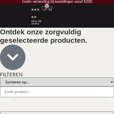
Gratis verzending bij bestellingen vanaf €200
0
4.8
★ 108
reviews
Ontdek onze zorgvuldig
geselecteerde producten.
FILTEREN
MERK