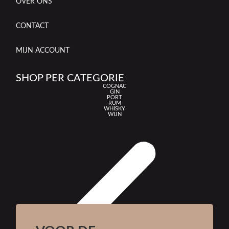
OVER ONS
Tempranillo
(
0
)
CONTACT
Tinta Barroca
(
0
)
MIJN ACCOUNT
Tinto Roriz
(
0
)
SHOP PER CATEGORIE
Touriga Franca
(
0
)
COGNAC
GIN
PORT
Touriga Nacional
(
0
)
RUM
WHISKY
WIJN
Trebbiano di Lugana
(
0
)
Trebbiano Spoletino
(
0
)
Turchetta
(
0
)
Veneto
(
0
)
Verdejo
(
0
)