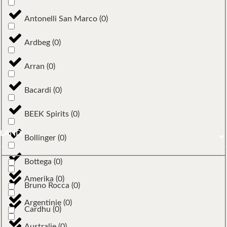
Antonelli San Marco
(
0
)
Ardbeg
(
0
)
Arran
(
0
)
Bacardi
(
0
)
BEEK Spirits
(
0
)
LAND
Bollinger
(
0
)
Bottega
(
0
)
Amerika
(
0
)
Bruno Rocca
(
0
)
Argentinie
(
0
)
Cardhu
(
0
)
Australie
(
0
)