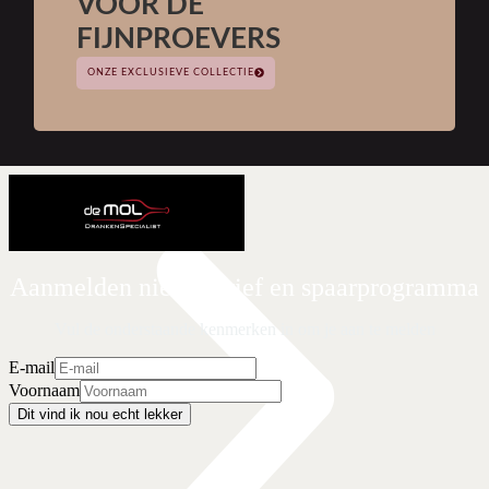
VOOR DE
FIJNPROEVERS
Vermentino
(
0
)
ONZE EXCLUSIEVE COLLECTIE
viognier
(
0
)
Zweigelt
(
0
)