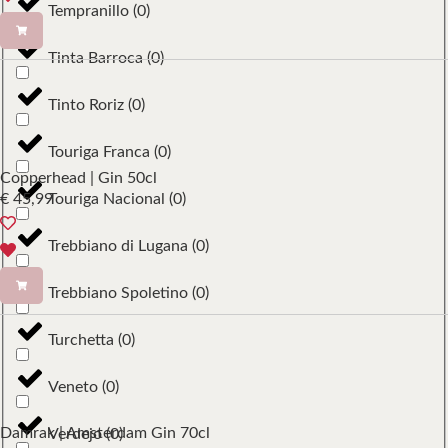
Tempranillo
(
0
)
Tinta Barroca
(
0
)
Tinto Roriz
(
0
)
Touriga Franca
(
0
)
Copperhead | Gin 50cl
Touriga Nacional
(
0
)
€
45,99
Trebbiano di Lugana
(
0
)
Trebbiano Spoletino
(
0
)
Turchetta
(
0
)
Veneto
(
0
)
Damrak | Amsterdam Gin 70cl
Verdejo
(
0
)