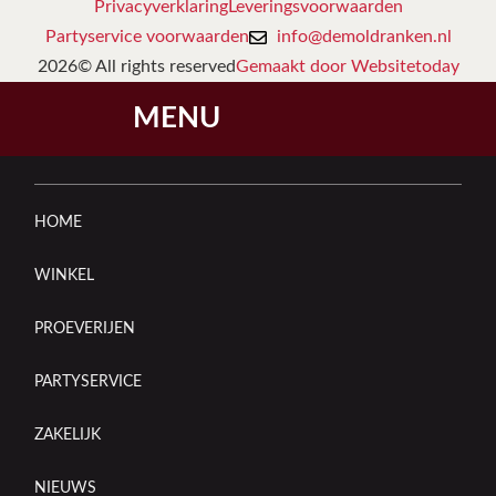
Privacyverklaring
Leveringsvoorwaarden
Partyservice voorwaarden
info@demoldranken.nl
2026© All rights reserved
Gemaakt door Websitetoday
MENU
HOME
WINKEL
PROEVERIJEN
PARTYSERVICE
ZAKELIJK
NIEUWS