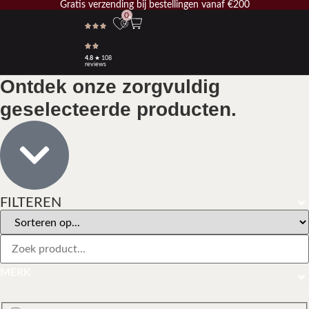
Gratis verzending bij bestellingen vanaf €200
0
4.8
★ 108
reviews
Ontdek onze zorgvuldig
geselecteerde producten.
FILTEREN
MERK