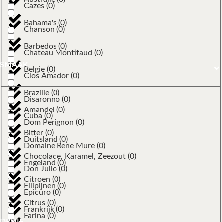
Cazes
(
0
)
Bahama's
(
0
)
Chanson
(
0
)
Barbedos
(
0
)
Chateau Montifaud
(
0
)
SMAAK
Belgie
(
0
)
Clos Amador
(
0
)
Brazilie
(
0
)
Disaronno
(
0
)
Amandel
(
0
)
Cuba
(
0
)
Dom Perignon
(
0
)
Bitter
(
0
)
Duitsland
(
0
)
Domaine Rene Mure
(
0
)
Chocolade, Karamel, Zeezout
(
0
)
Engeland
(
0
)
Don Julio
(
0
)
Citroen
(
0
)
Filipijnen
(
0
)
Epicuro
(
0
)
Citrus
(
0
)
Frankrijk
(
0
)
Farina
(
0
)
DRUIF