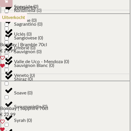
Speyside
(
0
)
Zuidam
(
0
)
Rondinella
(
0
)
Uitverkocht
Toscane
(
0
)
Sagrantino
(
0
)
Uclés
(
0
)
Sangiovese
(
0
)
Bombay | Bramble 70cl
Umbrië
(
0
)
€
27,99
Sauvignon
(
0
)
Valle de Uco - Mendoza
(
0
)
Sauvignon Blanc
(
0
)
Veneto
(
0
)
Shiraz
(
0
)
Soave
(
0
)
Susumaniello
(
0
)
Bombay | Sapphire 70cl
€
22,99
Syrah
(
0
)