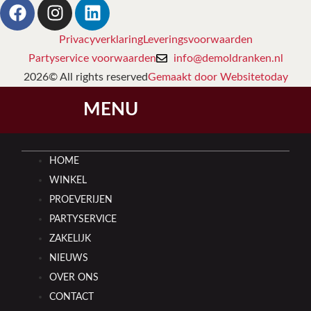
Privacyverklaring
Leveringsvoorwaarden
Partyservice voorwaarden
info@demoldranken.nl
2026© All rights reserved
Gemaakt door Websitetoday
MENU
HOME
WINKEL
PROEVERIJEN
PARTYSERVICE
ZAKELIJK
NIEUWS
OVER ONS
CONTACT