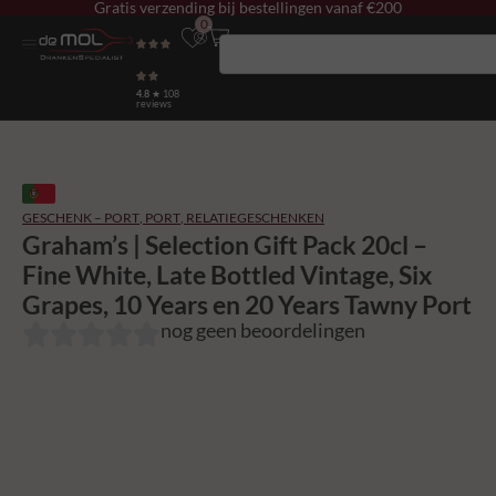
Gratis verzending bij bestellingen vanaf €200
0
4.8
★ 108
reviews
GESCHENK – PORT
,
PORT
,
RELATIEGESCHENKEN
Graham’s | Selection Gift Pack 20cl –
Fine White, Late Bottled Vintage, Six
Grapes, 10 Years en 20 Years Tawny Port
nog geen beoordelingen