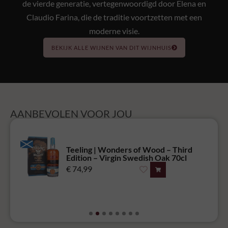
de vierde generatie, vertegenwoordigd door Elena en
Claudio Farina, die de traditie voortzetten met een
moderne visie.
BEKIJK ALLE WIJNEN VAN DIT WIJNHUIS
AANBEVOLEN VOOR JOU
Teeling | Wonders of Wood – Third
Edition – Virgin Swedish Oak 70cl
€
74,99