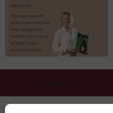
eigenaresse.
Wij zorgen voor het
perfecte geschenk voor
iedere gelegenheid.
Geef een wijnervaring
die blijft hangen –
proeven en voelen.
Geen reviews gevonden.
SCHRIJF EEN REVIEW