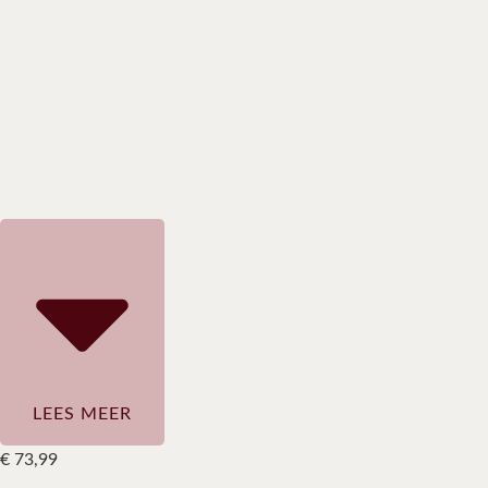
LEES MEER
€
73,99