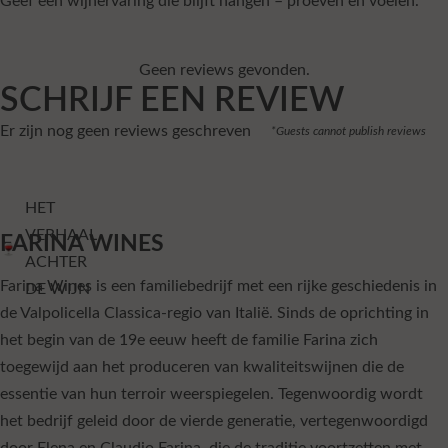
Geef een wijnervaring die blijft hangen – proeven en voelen.
Geen reviews gevonden.
SCHRIJF EEN REVIEW
Er zijn nog geen reviews geschreven
*Guests cannot publish reviews
HET
VERHAAL
FARINA WINES
ACHTER
Farina Wines is een familiebedrijf met een rijke geschiedenis in
DE WIJN
de Valpolicella Classica-regio van Italië. Sinds de oprichting in
het begin van de 19e eeuw heeft de familie Farina zich
toegewijd aan het produceren van kwaliteitswijnen die de
essentie van hun terroir weerspiegelen. Tegenwoordig wordt
het bedrijf geleid door de vierde generatie, vertegenwoordigd
door Elena en Claudio Farina, die de traditie voortzetten met